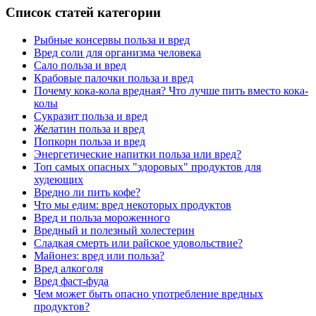
Список статей категории
Рыбные консервы польза и вред
Вред соли для организма человека
Сало польза и вред
Крабовые палочки польза и вред
Почему кока-кола вредная? Что лучше пить вместо кока-
колы
Сукразит польза и вред
Желатин польза и вред
Попкорн польза и вред
Энергетические напитки польза или вред?
Топ самых опасных "здоровых" продуктов для
худеющих
Вредно ли пить кофе?
Что мы едим: вред некоторых продуктов
Вред и польза мороженного
Вредный и полезный холестерин
Сладкая смерть или райское удовольствие?
Майонез: вред или польза?
Вред алкоголя
Вред фаст-фуда
Чем может быть опасно употребление вредных
продуктов?