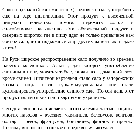
Сало (подкожный жир животных) человек начал употреблять
еще на заре цивилизации. Этот продукт с высоченной
пищевой ценностью помогал пережить холода и
способствовал насыщению. Это обязательный продукт в
северных широтах, где в пищу идет не только привычное нам
свиное сало, но и подкожный жир других животных, и даже
китов!
На Руси широкое распространение сало получило во времена
набегов кочевников. Азиаты, для которых употребление
свинины в пищу является табу, угоняли весь домашний скот,
кроме свиней. Визитной карточкой стало сало у запорожских
казаков, когда, назло туркам-мусульманам, они стали
культивировать употребление свиного сала. По сей день этот
продукт является визитной карточкой украинцев.
Сегодня свиное сало является неотъемлемой частью рациона
многих народов – русских, украинцев, белорусов, венгров,
болгар, греков, французов, британцев, финнов и прочих.
Поэтому вопрос о его пользе и вреде весьма актуален.