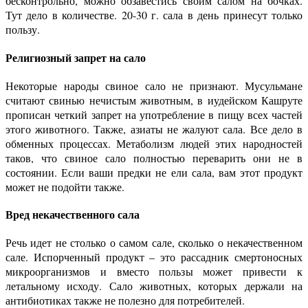
бесконтрольно, можно обзавестись своим салом на бочках.
Тут дело в количестве. 20-30 г. сала в день принесут только
пользу.
Религиозный запрет на сало
Некоторые народы свиное сало не признают. Мусульмане
считают свинью нечистым животным, в иудейском Кашруте
прописан четкий запрет на употребление в пищу всех частей
этого животного. Также, азиаты не жалуют сала. Все дело в
обменных процессах. Метаболизм людей этих народностей
таков, что свиное сало полностью переварить они не в
состоянии. Если ваши предки не ели сала, вам этот продукт
может не подойти также.
Вред некачественного сала
Речь идет не столько о самом сале, сколько о некачественном
сале. Испорченный продукт – это рассадник смертоносных
микроорганизмов и вместо пользы может привести к
летальному исходу. Сало животных, которых держали на
антибиотиках также не полезно для потребителей.