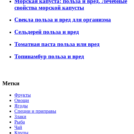
Морская капуста: польза и вред. Лечебные
свойства морской капусты
Свекла польза и вред для организма
Сельдерей польза и вред
Томатная паста польза или вред
Топинамбур польза и вред
Метки
Фрукты
Овощи
Ягоды
Специи и приправы
Злаки
Рыба
Чай
Крупы