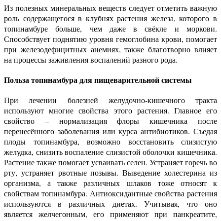
Из полезных минеральных веществ следует отметить важную
роль содержащегося в клубнях растения железа, которого в
топинамбуре больше, чем даже в свёкле и моркови.
Способствует поднятию уровня гемоглобина крови, помогает
при железодефицитных анемиях, также благотворно влияет
на процессы заживления воспалений разного рода.
Польза топинамбура для пищеварительной системы
При лечении болезней желудочно-кишечного тракта
используют многие свойства этого растения. Главное его
свойство – нормализация флоры кишечника после
перенесённого заболевания или курса антибиотиков. Съедая
плоды топинамбура, возможно восстановить слизистую
желудка, снизить воспаление слизистой оболочки кишечника.
Растение также помогает усваивать селен. Устраняет горечь во
рту, устраняет рвотные позывы. Выведение холестерина из
организма, а также различных шлаков тоже относят к
свойствам топинамбура. Антиоксидантные свойства растения
используются в различных диетах. Учитывая, что оно
является желчегонным, его применяют при панкреатите,