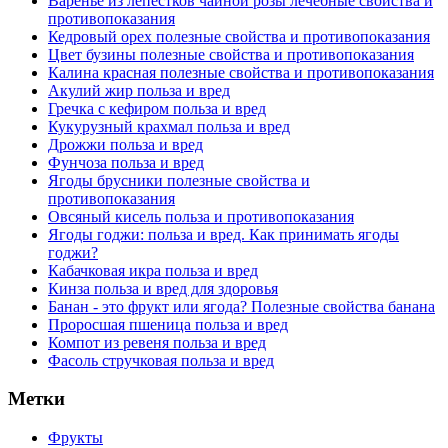
Варенье из лепестков чайной розы лечебные свойства и
противопоказания
Кедровый орех полезные свойства и противопоказания
Цвет бузины полезные свойства и противопоказания
Калина красная полезные свойства и противопоказания
Акулий жир польза и вред
Гречка с кефиром польза и вред
Кукурузный крахмал польза и вред
Дрожжи польза и вред
Фунчоза польза и вред
Ягоды брусники полезные свойства и
противопоказания
Овсяный кисель польза и противопоказания
Ягоды годжи: польза и вред. Как принимать ягоды
годжи?
Кабачковая икра польза и вред
Кинза польза и вред для здоровья
Банан - это фрукт или ягода? Полезные свойства банана
Проросшая пшеница польза и вред
Компот из ревеня польза и вред
Фасоль стручковая польза и вред
Метки
Фрукты