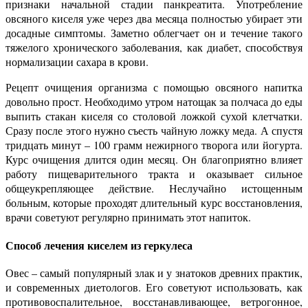
признаки начальной стадии панкреатита. Употребление
овсяного киселя уже через два месяца полностью убирает эти
досадные симптомы. Заметно облегчает он и течение такого
тяжелого хронического заболевания, как диабет, способствуя
нормализации сахара в крови.
Рецепт очищения организма с помощью овсяного напитка
довольно прост. Необходимо утром натощак за полчаса до еды
выпить стакан киселя со столовой ложкой сухой клетчатки.
Сразу после этого нужно съесть чайную ложку меда. А спустя
тридцать минут – 100 грамм нежирного творога или йогурта.
Курс очищения длится один месяц. Он благоприятно влияет
работу пищеварительного тракта и оказывает сильное
общеукрепляющее действие. Неслучайно истощенным
больным, которые проходят длительный курс восстановления,
врачи советуют регулярно принимать этот напиток.
Способ лечения киселем из геркулеса
Овес – самый популярный злак и у знатоков древних практик,
и современных диетологов. Его советуют использовать, как
противовоспалительное, восстанавливающее, ветрогонное,