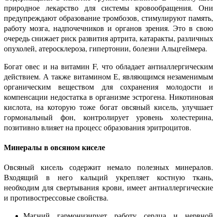
природное лекарство для системы кровообращения. Они
предупреждают образование тромбозов, стимулируют память,
работу мозга, надпочечников и органов зрения. Это в свою
очередь снижает риск развития артрита, катаракты, различных
опухолей, атеросклероза, гипертонии, болезни Альцгеймера.
Богат овес и на витамин F, что обладает антиаллергическим
действием. А также витамином Е, являющимся незаменимым
органическим веществом для сохранения молодости и
компенсации недостатка в организме эстрогена. Никотиновая
кислота, на которую тоже богат овсяный кисель, улучшает
гормональный фон, контролирует уровень холестерина,
позитивно влияет на процесс образования эритроцитов.
Минералы в овсяном киселе
Овсяный кисель содержит немало полезных минералов.
Входящий в него кальций укрепляет костную ткань,
необходим для свертывания крови, имеет антиаллергические
и противострессовые свойства.
Магний гармонизирует работу сердца и нервной