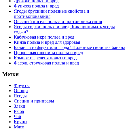
Дрожжи польза и вред
Фунчоза польза и вред
Ягоды брусники полезные свойства и
противопоказания
Овсяный кисель польза и противопоказания
Ягоды годжи: польза и вред. Как принимать ягоды
годжи?
Кабачковая икра польза и вред
Кинза польза и вред для здоровья
Банан - это фрукт или ягода? Полезные свойства банана
Проросшая пшеница польза и вред
Компот из ревеня польза и вред
Фасоль стручковая польза и вред
Метки
Фрукты
Овощи
Ягоды
Специи и приправы
Злаки
Рыба
Чай
Крупы
Мясо