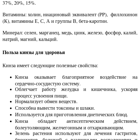
37%, 20%, 15%.
Витамины: холин, ниациновый эквивалент (PP), филлохинон
(К), витамины Е, С, А и группы В, бета-каротин.
Минерал: селен, марганец, медь, цинк, железо, фосфор, калий,
натрий, магний, кальций.
Польза кинзы для здоровья
Кинза имеет следующие полезные свойства:
Кинза оказывает благоприятное воздействие на
сердечно-сосудистую систему.
Облегчает работу желудка и кишечника, ускоряя
процесс усвоения пищи.
Нормализует обмен веществ.
Способна вывести токсины и шлаки.
Используется для приготовления диетических блюд.
Кинза обладает антисептическим действием,
болеутоляющим, желчегонным и отхаркивающим.
Зелень растения используют для лечения гастритов,
бронхитов, болезней с различными воспалениями и