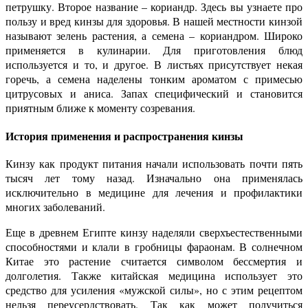
петрушку. Второе название – кориандр. Здесь вы узнаете про
пользу и вред кинзы для здоровья. В нашей местности кинзой
называют зелень растения, а семена – кориандром. Широко
применяется в кулинарии. Для приготовления блюд
используется и то, и другое. В листьях присутствует некая
горечь, а семена наделены тонким ароматом с примесью
цитрусовых и аниса. Запах специфический и становится
приятным ближе к моменту созревания.
История применения и распространения кинзы
Кинзу как продукт питания начали использовать почти пять
тысяч лет тому назад. Изначально она применялась
исключительно в медицине для лечения и профилактики
многих заболеваний.
Еще в древнем Египте кинзу наделяли сверхъестественными
способностями и клали в гробницы фараонам. В солнечном
Китае это растение считается символом бессмертия и
долголетия. Также китайская медицина использует это
средство для усиления «мужской силы», но с этим рецептом
нельзя переусердствовать. Так как может получиться