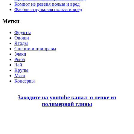
Компот из ревеня польза и вред
Фасоль стручковая польза и вред
Метки
Фрукты
Овощи
Ягоды
Специи и приправы
Злаки
Рыба
Чай
Крупы
Мясо
Консервы
Заходите на youtube канал о лепке из
полимерной глины