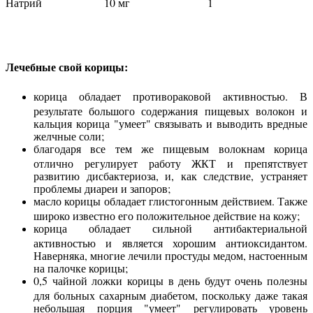
Натрий
10 мг
1
Лечебные свой корицы:
корица обладает противораковой активностью. В
результате большого содержания пищевых волокон и
кальция корица "умеет" связывать и выводить вредные
желчные соли;
благодаря все тем же пищевым волокнам корица
отлично регулирует работу ЖКТ и препятствует
развитию дисбактериоза, и, как следствие, устраняет
проблемы диареи и запоров;
масло корицы обладает глистогонным действием. Также
широко известно его положительное действие на кожу;
корица обладает сильной антибактериальной
активностью и является хорошим антиоксидантом.
Наверняка, многие лечили простуды медом, настоенным
на палочке корицы;
0,5 чайной ложки корицы в день будут очень полезны
для больных сахарным диабетом, поскольку даже такая
небольшая порция "умеет" регулировать уровень