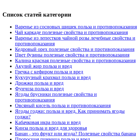
Список статей категории
Варенье из сосновых шишек польза и противопоказания
Чай каркаде полезные свойства и противопоказания
Варенье из лепестков чайной розы лечебные свойства и
противопоказания
Кедровый орех полезные свойства и противопоказания
Цвет бузины полезные свойства и противопоказания
Калина красная полезные свойства и противопоказания
Акулий жир польза и вред
Гречка с кефиром польза и вред
Кукурузный крахмал польза и вред
Дрожжи польза и вред
Фунчоза польза и вред
Ягоды брусники полезные свойства и
противопоказания
Овсяный кисель польза и противопоказания
Ягоды годжи: польза и вред. Как принимать ягоды
годжи?
Кабачковая икра польза и вред
Кинза польза и вред для здоровья
Банан - это фрукт или ягода? Полезные свойства банана
Проросшая пшеница польза и вред