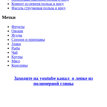
Компот из ревеня польза и вред
Фасоль стручковая польза и вред
Метки
Фрукты
Овощи
Ягоды
Специи и приправы
Злаки
Рыба
Чай
Крупы
Мясо
Консервы
Заходите на youtube канал о лепке из
полимерной глины