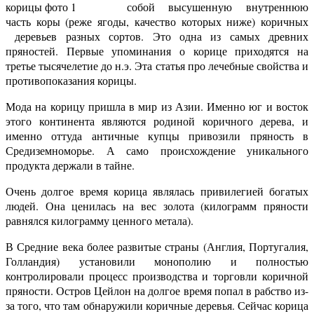
собой высушенную внутреннюю
часть коры (реже ягоды, качество которых ниже) коричных
деревьев разных сортов. Это одна из самых древних
пряностей. Первые упоминания о корице приходятся на
третье тысячелетие до н.э. Эта статья про лечебные свойства и
противопоказания корицы.
Мода на корицу пришла в мир из Азии. Именно юг и восток
этого континента являются родиной коричного дерева, и
именно оттуда античные купцы привозили пряность в
Средиземноморье. А само происхождение уникального
продукта держали в тайне.
Очень долгое время корица являлась привилегией богатых
людей. Она ценилась на вес золота (килограмм пряности
равнялся килограмму ценного метала).
В Средние века более развитые страны (Англия, Португалия,
Голландия) установили монополию и полностью
контролировали процесс производства и торговли коричной
пряности. Остров Цейлон на долгое время попал в рабство из-
за того, что там обнаружили коричные деревья. Сейчас корица