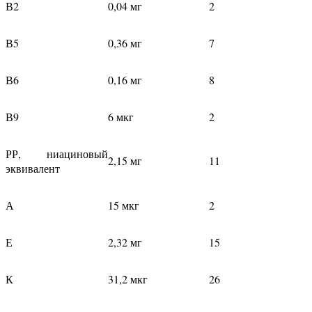
В2
0,04 мг
2
В5
0,36 мг
7
В6
0,16 мг
8
В9
6 мкг
2
РР, ниациновый
2,15 мг
11
эквивалент
А
15 мкг
2
Е
2,32 мг
15
К
31,2 мкг
26